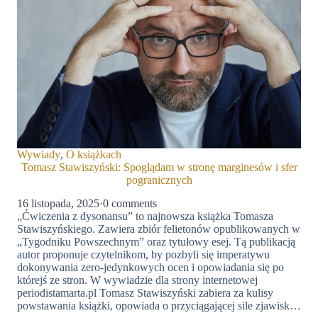
Wywiady
,
O książkach
Tomasz Stawiszyński: Spoglądam w stronę marginesów i sfer
pogranicznych
16 listopada, 2025
·
0 comments
„Ćwiczenia z dysonansu” to najnowsza książka Tomasza
Stawiszyńskiego. Zawiera zbiór felietonów opublikowanych w
„Tygodniku Powszechnym” oraz tytułowy esej. Tą publikacją
autor proponuje czytelnikom, by pozbyli się imperatywu
dokonywania zero-jedynkowych ocen i opowiadania się po
którejś ze stron. W wywiadzie dla strony internetowej
periodistamarta.pl Tomasz Stawiszyński zabiera za kulisy
powstawania książki, opowiada o przyciągającej sile zjawisk…