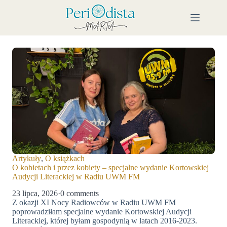
Przejdź
do
treści
Artykuły
,
O książkach
O kobietach i przez kobiety – specjalne wydanie Kortowskiej
Audycji Literackiej w Radiu UWM FM
23 lipca, 2026
·
0 comments
Z okazji XI Nocy Radiowców w Radiu UWM FM
poprowadziłam specjalne wydanie Kortowskiej Audycji
Literackiej, której byłam gospodynią w latach 2016-2023.