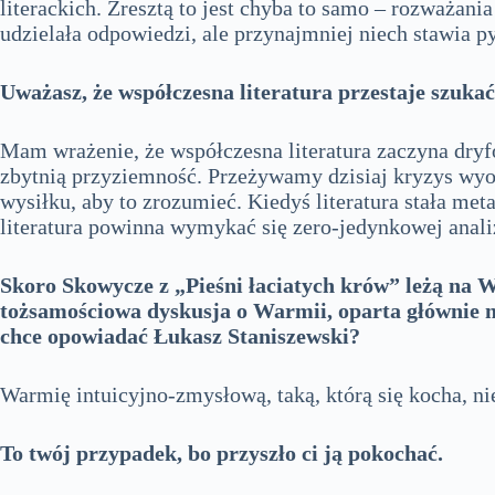
literackich. Zresztą to jest chyba to samo – rozważania 
udzielała odpowiedzi, ale przynajmniej niech stawia py
Uważasz, że współczesna literatura przestaje szuka
Mam wrażenie, że współczesna literatura zaczyna dryf
zbytnią przyziemność. Przeżywamy dzisiaj kryzys wyob
wysiłku, aby to zrozumieć. Kiedyś literatura stała met
literatura powinna wymykać się zero-jedynkowej anal
Skoro Skowycze z „Pieśni łaciatych krów” leżą na W
tożsamościowa dyskusja o Warmii, oparta głównie 
chce opowiadać Łukasz Staniszewski?
Warmię intuicyjno-zmysłową, taką, którą się kocha, ni
To twój przypadek, bo przyszło ci ją pokochać.