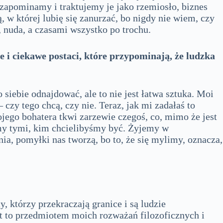
m zapominamy i traktujemy je jako rzemiosło, biznes
, w której lubię się zanurzać, bo nigdy nie wiem, czy
e, nuda, a czasami wszystko po trochu.
 i ciekawe postaci, które przypominają, że ludzka
siebie odnajdować, ale to nie jest łatwa sztuka. Moi
czy tego chcą, czy nie. Teraz, jak mi zadałaś to
mojego bohatera tkwi zarzewie czegoś, co, mimo że jest
śmy tymi, kim chcielibyśmy być. Żyjemy w
a, pomyłki nas tworzą, bo to, że się mylimy, oznacza,
, którzy przekraczają granice i są ludzie
est to przedmiotem moich rozważań filozoficznych i