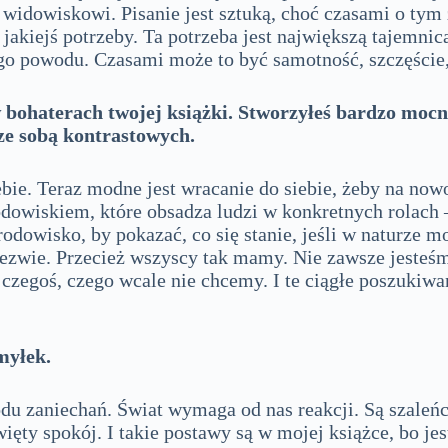
ej widowiskowi. Pisanie jest sztuką, choć czasami o ty
jakiejś potrzeby. Ta potrzeba jest największą tajemnicą
kiego powodu. Czasami może to być samotność, szczęści
 bohaterach twojej książki. Stworzyłeś bardzo mocne
 ze sobą kontrastowych.
ie. Teraz modne jest wracanie do siebie, żeby na nowo 
odowiskiem, które obsadza ludzi w konkretnych rolach – 
rodowisko, by pokazać, co się stanie, jeśli w naturze 
 odezwie. Przecież wszyscy tak mamy. Nie zawsze jeste
egoś, czego wcale nie chcemy. I te ciągłe poszukiwani
myłek.
du zaniechań. Świat wymaga od nas reakcji. Są szaleńcy
ięty spokój. I takie postawy są w mojej książce, bo j