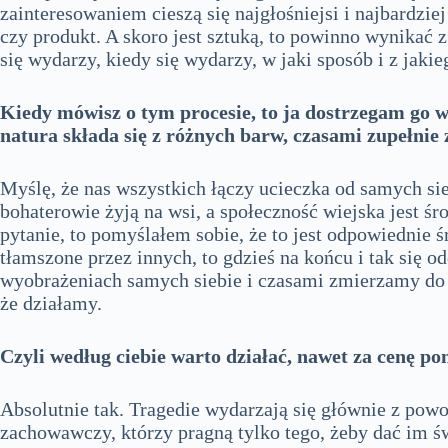
zainteresowaniem cieszą się najgłośniejsi i najbardzi
czy produkt. A skoro jest sztuką, to powinno wynikać z 
się wydarzy, kiedy się wydarzy, w jaki sposób i z ja
Kiedy mówisz o tym procesie, to ja dostrzegam go w
natura składa się z różnych barw, czasami zupełnie
Myślę, że nas wszystkich łączy ucieczka od samych sieb
bohaterowie żyją na wsi, a społeczność wiejska jest śr
pytanie, to pomyślałem sobie, że to jest odpowiednie ś
tłamszone przez innych, to gdzieś na końcu i tak się
wyobrażeniach samych siebie i czasami zmierzamy do cz
że działamy.
Czyli według ciebie warto działać, nawet za cenę po
Absolutnie tak. Tragedie wydarzają się głównie z powo
zachowawczy, którzy pragną tylko tego, żeby dać im św