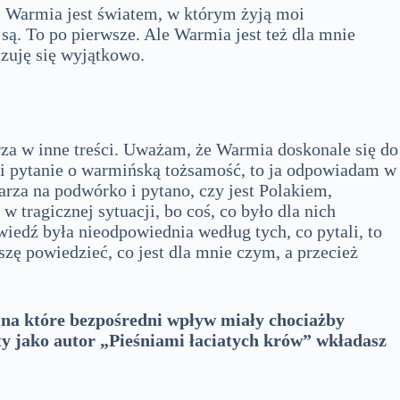
” Warmia jest światem, w którym żyją moi
 są. To po pierwsze. Ale Warmia jest też dla mnie
zuję się wyjątkowo.
rza w inne treści. Uważam, że Warmia doskonale się do
e mi pytanie o warmińską tożsamość, to ja odpowiadam w
rza na podwórko i pytano, czy jest Polakiem,
 tragicznej sytuacji, bo coś, co było dla nich
owiedź była nieodpowiednia według tych, co pytali, to
szę powiedzieć, co jest dla mnie czym, a przecież
, na które bezpośredni wpływ miały chociażby
ty jako autor „Pieśniami łaciatych krów” wkładasz