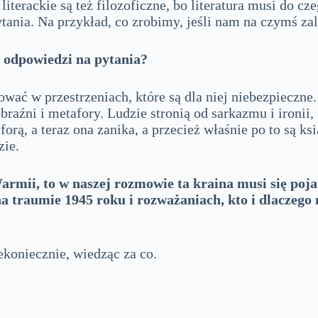
literackie są też filozoficzne, bo literatura musi do cz
tania. Na przykład, co zrobimy, jeśli nam na czymś zal
ć odpowiedzi na pytania?
ować w przestrzeniach, które są dla niej niebezpieczn
raźni i metafory. Ludzie stronią od sarkazmu i ironii
aforą, a teraz ona zanika, a przecież właśnie po to są 
izie.
armii, to w naszej rozmowie ta kraina musi się poja
na traumie 1945 roku i rozważaniach, kto i dlacze
ekoniecznie, wiedząc za co.