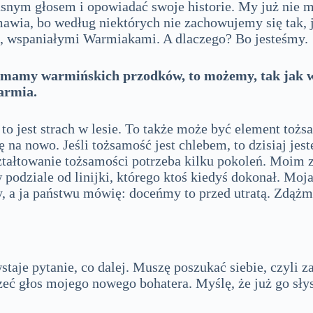
asnym głosem i opowiadać swoje historie. My już nie 
mawia, bo według niektórych nie zachowujemy się tak,
i, wspaniałymi Warmiakami. A dlaczego? Bo jesteśmy
e mamy warmińskich przodków, to możemy, tak jak w
armia.
o to jest strach w lesie. To także może być element toż
na nowo. Jeśli tożsamość jest chlebem, to dzisiaj jest
ztałtowanie tożsamości potrzeba kilku pokoleń. Moim z
w podziale od linijki, którego ktoś kiedyś dokonał. Moj
, a ja państwu mówię: doceńmy to przed utratą. Zdążm
wstaje pytanie, co dalej. Muszę poszukać siebie, czyli z
eć głos mojego nowego bohatera. Myślę, że już go słys