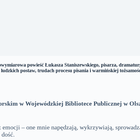
łnowymiarowa powieść Łukasza Staniszewskiego, pisarza, dramatur
i ludzkich postaw, trudach procesu pisania i warmińskiej tożsamoś
kim w Wojewódzkiej Bibliotece Publicznej w Olszty
 emocji – one mnie napędzają, wykrzywiają, sprowadza
 dość.