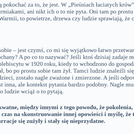
pokochać za to, że jest. W „Pieśniach łaciatych krów
miakami, ani nikt ich o to nie pyta. Oni tam po prostu
rmii, to powietrze, drzewa czy ludzie sprawiają, że c
sobie – jest czymś, co mi się wyjątkowo łatwo przetwa
kochany? A po co to nazywać? Jeśli ktoś dzisiaj zadaj
plebiscytu w 1920 roku, kiedy to wchodzono do gospoda
o po prostu sobie tam żył. Tamci ludzie znaleźli się w
 dzieci, zostało nagle zważone i zmierzone. A jeśli odp
est inna, ale kontekst pytania bardzo podobny. Nagle mu
o ludzie wciąż o to pytają.
dekwatne, między innymi z tego powodu, że pokolenia
czas na skonstruowanie innej opowieści i myślę, że 
racje się zużyły i stały się nieprzydatne.