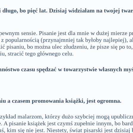
 długo, bo pięć lat. Dzisiaj widziałam na twojej twar
 pewnym sensie. Pisanie jest dla mnie w dużej mierze 
z popularnością (przynajmniej tak byłoby najlepiej),
ć pisaniu, bo można ulec złudzeniu, że pisze się po to,
, stracić tego głównego celu.
 mnóstwo czasu spędzać w towarzystwie własnych myś
iu a czasem promowania książki, jest ogromna.
zykład malarzom, którzy dużo szybciej mogą upubliczn
 A pisanie książek jest czymś zupełnie innym, bo bardz
ś, kim się nie jest. Niestety, świat pisarski jest dzis