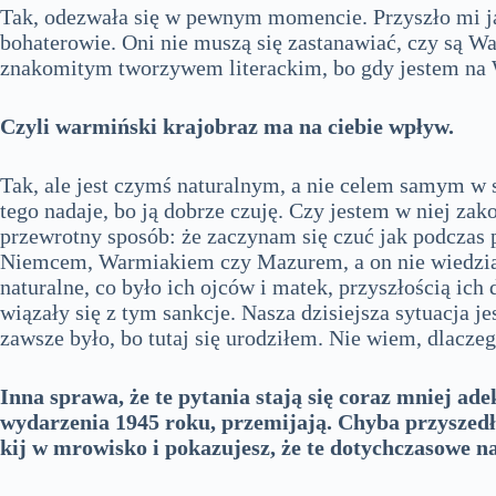
Tak, odezwała się w pewnym momencie. Przyszło mi ją 
bohaterowie. Oni nie muszą się zastanawiać, czy są War
znakomitym tworzywem literackim, bo gdy jestem na Wa
Czyli warmiński krajobraz ma na ciebie wpływ.
Tak, ale jest czymś naturalnym, a nie celem samym w 
tego nadaje, bo ją dobrze czuję. Czy jestem w niej za
przewrotny sposób: że zaczynam się czuć jak podczas 
Niemcem, Warmiakiem czy Mazurem, a on nie wiedział, b
naturalne, co było ich ojców i matek, przyszłością ich
wiązały się z tym sankcje. Nasza dzisiejsza sytuacja j
zawsze było, bo tutaj się urodziłem. Nie wiem, dlaczeg
Inna sprawa, że te pytania stają się coraz mniej a
wydarzenia 1945 roku, przemijają. Chyba przyszedł 
kij w mrowisko i pokazujesz, że te dotychczasowe nar