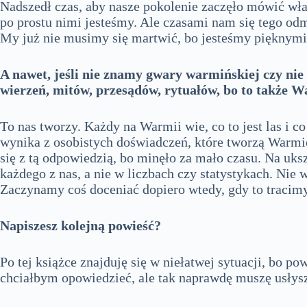
Nadszedł czas, aby nasze pokolenie zaczęło mówić wł
po prostu nimi jesteśmy. Ale czasami nam się tego od
My już nie musimy się martwić, bo jesteśmy pięknym
A nawet, jeśli nie znamy gwary warmińskiej czy ni
wierzeń, mitów, przesądów, rytuałów, bo to także W
To nas tworzy. Każdy na Warmii wie, co to jest las i c
wynika z osobistych doświadczeń, które tworzą Warmię 
się z tą odpowiedzią, bo minęło za mało czasu. Na uks
każdego z nas, a nie w liczbach czy statystykach. Nie 
Zaczynamy coś doceniać dopiero wtedy, gdy to tracimy
Napiszesz kolejną powieść?
Po tej książce znajduję się w niełatwej sytuacji, bo po
chciałbym opowiedzieć, ale tak naprawdę muszę usłysz