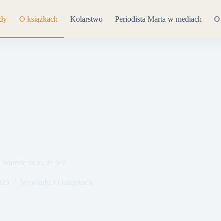
dy
O książkach
Kolarstwo
Periodista Marta w mediach
O
Warmię za to, że jest
025
Wywiady
,
O książkach