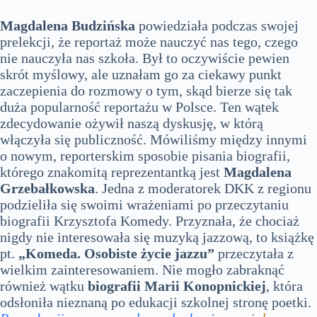
Magdalena Budzińska
powiedziała podczas swojej
prelekcji, że reportaż może nauczyć nas tego, czego
nie nauczyła nas szkoła. Był to oczywiście pewien
skrót myślowy, ale uznałam go za ciekawy punkt
zaczepienia do rozmowy o tym, skąd bierze się tak
duża popularność reportażu w Polsce. Ten wątek
zdecydowanie ożywił naszą dyskusję, w którą
włączyła się publiczność. Mówiliśmy między innymi
o nowym, reporterskim sposobie pisania biografii,
którego znakomitą reprezentantką jest
Magdalena
Grzebałkowska
. Jedna z moderatorek DKK z regionu
podzieliła się swoimi wrażeniami po przeczytaniu
biografii Krzysztofa Komedy. Przyznała, że chociaż
nigdy nie interesowała się muzyką jazzową, to książkę
pt.
„Komeda. Osobiste życie jazzu”
przeczytała z
wielkim zainteresowaniem. Nie mogło zabraknąć
również wątku
biografii Marii Konopnickiej
, która
odsłoniła nieznaną po edukacji szkolnej stronę poetki.