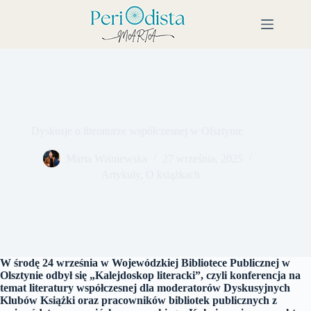
Przejdź
do
treści
Dyskusje o literaturze współczesnej w Olsztynie
Marta Wiśniewska
27 września, 2025
Artykuły
,
O książkach
W środę 24 września w Wojewódzkiej Bibliotece Publicznej w
Olsztynie odbył się „Kalejdoskop literacki”, czyli konferencja na
temat literatury współczesnej dla moderatorów Dyskusyjnych
Klubów Książki oraz pracowników bibliotek publicznych z