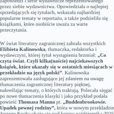
zapowiedzi i serie wydawnicze reprezentowanego
przez siebie wydawnictwa. Opowiedziała o najlepiej
sprzedających się tytułach, wskazała najbardziej
popularne tematy w reportażu, a także podzieliła się
książkami, które osobiście uważa za warte
przeczytania.
W świat literatury zagranicznej zabrała wszystkich
Elżbieta Kalinowska
, tłumaczka, redaktorka i
wydawczyni, której tytuł wystąpienia brzmiał:
„Co
czyta świat. Czyli kilka(naście) najciekawszych
książek, które ukazały się w ostatnich miesiącach w
przekładzie na język polski”
. Kalinowska
zaprezentowała zasługujące jej zdaniem na uwagę
tłumaczenia zagranicznej literatury pięknej,
nakreślając tematy, o których traktują. Polecała sięgać
po nowe tłumaczenia klasyki i jako przykład podała
powieść
Thomasa Manna
pt.
„Buddenbrookowie.
Upadek pewnej rodziny”,
która w nowym przekładzie
Jerzego Kocha ukaże się pod koniec października 2025