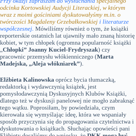
Przy okazji zapraszam do wysłuchania
specjalnego
odcinka Kortowskiej Audycji Literackiej, w którym
wraz z moimi gościniami dyskutowałyśmy m.in. o
twórczości Magdaleny Grzebałkowskiej
i literaturze
współczesnej.
Mówiliśmy również o tym, że książki
reporterskie ostatnich lat ujawniły mało znaną historię
kobiet, w tym chłopek (ogromna popularność książki
„
Chłopki” Joanny Kuciel-Frydryszak
) czy
pracownic przemysłu włókienniczego (
Marta
Madejska, „Aleja włókniarek”
).
Elżbieta Kalinowska
oprócz bycia tłumaczką,
redaktorką i wydawczynią książek, jest
pomysłodawczynią Dyskusyjnych Klubów Książki,
dlatego też w dyskusji panelowej nie mogło zabraknąć
tego wątku. Poprosiłam, by powiedziała, czym
kierowała się wymyślając ideę, która we wspaniały
sposób przyczynia się do propagowania czytelnictwa i
dyskutowania o książkach. Słuchając opowieści pani
Elżbiety doszliśmy do wniosku, że
DKK mogą być