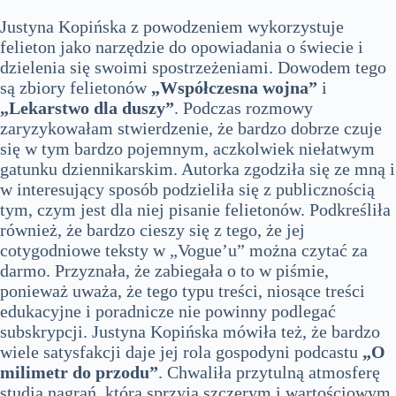
Justyna Kopińska z powodzeniem wykorzystuje
felieton jako narzędzie do opowiadania o świecie i
dzielenia się swoimi spostrzeżeniami. Dowodem tego
są zbiory felietonów
„Współczesna wojna”
i
„Lekarstwo dla duszy”
. Podczas rozmowy
zaryzykowałam stwierdzenie, że bardzo dobrze czuje
się w tym bardzo pojemnym, aczkolwiek niełatwym
gatunku dziennikarskim. Autorka zgodziła się ze mną i
w interesujący sposób podzieliła się z publicznością
tym, czym jest dla niej pisanie felietonów. Podkreśliła
również, że bardzo cieszy się z tego, że jej
cotygodniowe teksty w „Vogue’u” można czytać za
darmo. Przyznała, że zabiegała o to w piśmie,
ponieważ uważa, że tego typu treści, niosące treści
edukacyjne i poradnicze nie powinny podlegać
subskrypcji. Justyna Kopińska mówiła też, że bardzo
wiele satysfakcji daje jej rola gospodyni podcastu
„O
milimetr do przodu”
. Chwaliła przytulną atmosferę
studia nagrań, która sprzyja szczerym i wartościowym