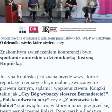
Moderowana dyskusja z udziałem panelistów / fot. WBP w Olsztynie
O dziennikarstwie, które otwiera oczy
Znakomitym zwieńczeniem konferencji było
spotkanie autorskie z dziennikarką Justyną
Kopińską
.
Justyna Kopińska jest znana przede wszystkim z
reportaży o tematyce kryminalnej, związanych z
prawem karnym, sądami i więziennictwem. Książki
takie jak
„Czy Bóg wybaczy siostrze Bernadetcie?”,
„Polska odwraca oczy”
czy z
„Z nienawiści do
kobiet”
stanowią lustro, w którym może przejrzeć się
twarz współczesnej Polski. Reporterskie śledztwa,