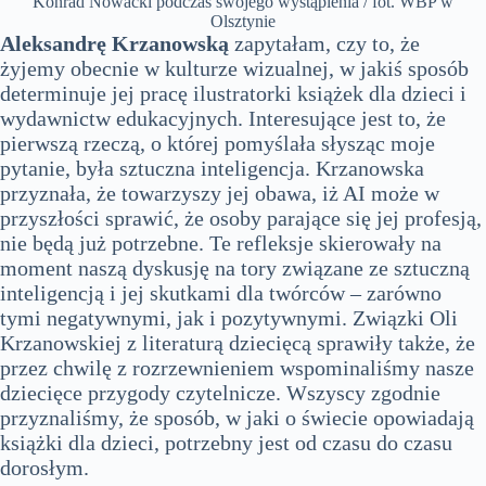
Konrad Nowacki podczas swojego wystąpienia / fot. WBP w
Olsztynie
Aleksandrę Krzanowską
zapytałam, czy to, że
żyjemy obecnie w kulturze wizualnej, w jakiś sposób
determinuje jej pracę ilustratorki książek dla dzieci i
wydawnictw edukacyjnych. Interesujące jest to, że
pierwszą rzeczą, o której pomyślała słysząc moje
pytanie, była sztuczna inteligencja. Krzanowska
przyznała, że towarzyszy jej obawa, iż AI może w
przyszłości sprawić, że osoby parające się jej profesją,
nie będą już potrzebne. Te refleksje skierowały na
moment naszą dyskusję na tory związane ze sztuczną
inteligencją i jej skutkami dla twórców – zarówno
tymi negatywnymi, jak i pozytywnymi. Związki Oli
Krzanowskiej z literaturą dziecięcą sprawiły także, że
przez chwilę z rozrzewnieniem wspominaliśmy nasze
dziecięce przygody czytelnicze. Wszyscy zgodnie
przyznaliśmy, że sposób, w jaki o świecie opowiadają
książki dla dzieci, potrzebny jest od czasu do czasu
dorosłym.