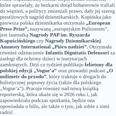
które sprawiały, że bezkarni dotąd bohaterowie trafiali
do więzień, a politycy zmieniali prawo, dały jej szereg
prestiżowych nagród dziennikarskich. Kopińska jako
pierwsza polska dziennikarka otrzymała
„European
Press Prize”,
nazywaną „europejskim Pulitzerem”,
jest laureatką
Nagrody PAP im. Ryszarda
Kapuścińskiego
czy
Nagrody Dziennikarskiej
Amnesty International „Pióro nadziei”.
Otrzymała
również odznaczenie
Infantis Dignitatis Defensori
za
zasługi dla ochrony dzieci w instytucjach
zamkniętych. Dziś co tydzień publikuje
felietony dla
polskiej edycji „Vogue’a”
oraz prowadzi podcast
„O
milimetr do przodu”
, który traktuje o drogach do
holistycznej poprawy życia (także dla polskiego
„Vogue’a”). Pracuje również nad nową książką
reporterską, która ukaże się w 2026 roku i, jak
zapowiedziała podczas spotkania, będzie ona
opowiadała o bólu, ale także o tym, jak sobie z nimi
radzić.