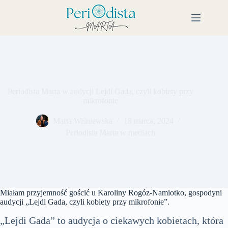
Przejdź
do
treści
Periodista Marta w audycji Lejdi Gada, czyli kobiety przy
mikrofonie
Marta Wiśniewska
18 marca, 2024
Periodista Marta w mediach
Miałam przyjemność gościć u Karoliny Rogóz-Namiotko, gospodyni
audycji „Lejdi Gada, czyli kobiety przy mikrofonie”.
„Lejdi Gada” to audycja o ciekawych kobietach, która