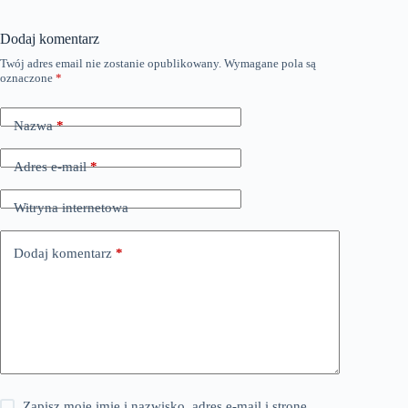
Dodaj komentarz
Twój adres email nie zostanie opublikowany.
Wymagane pola są
oznaczone
*
Nazwa
*
Adres e-mail
*
Witryna internetowa
Dodaj komentarz
*
Zapisz moje imię i nazwisko, adres e-mail i stronę