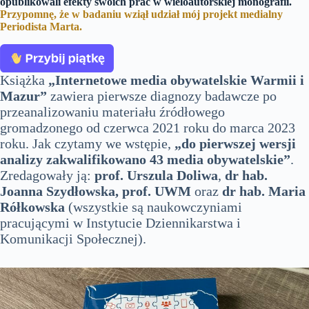
opublikowali efekty swoich prac w wieloautorskiej monografii.
Przypomnę, że w badaniu wziął udział mój projekt medialny
Periodista Marta.
Książka
„Internetowe media obywatelskie Warmii i
Mazur”
zawiera pierwsze diagnozy badawcze po
przeanalizowaniu materiału źródłowego
gromadzonego od czerwca 2021 roku do marca 2023
roku. Jak czytamy we wstępie,
„do pierwszej wersji
analizy zakwalifikowano 43 media obywatelskie”
.
Zredagowały ją:
prof. Urszula Doliwa
,
dr hab.
Joanna Szydłowska, prof. UWM
oraz
dr hab. Maria
Rółkowska
(wszystkie są naukowczyniami
pracującymi w Instytucie Dziennikarstwa i
Komunikacji Społecznej).