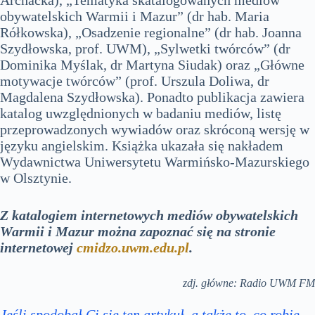
obywatelskich Warmii i Mazur” (dr hab. Maria
Rółkowska), „Osadzenie regionalne” (dr hab. Joanna
Szydłowska, prof. UWM), „Sylwetki twórców” (dr
Dominika Myślak, dr Martyna Siudak) oraz „Główne
motywacje twórców” (prof. Urszula Doliwa, dr
Magdalena Szydłowska). Ponadto publikacja zawiera
katalog uwzględnionych w badaniu mediów, listę
przeprowadzonych wywiadów oraz skróconą wersję w
języku angielskim. Książka ukazała się nakładem
Wydawnictwa Uniwersytetu Warmińsko-Mazurskiego
w Olsztynie.
Z katalogiem internetowych mediów obywatelskich
Warmii i Mazur można zapoznać się na stronie
internetowej
cmidzo.uwm.edu.pl
.
zdj. główne: Radio UWM FM
Jeśli spodobał Ci się ten artykuł, a także to, co robię