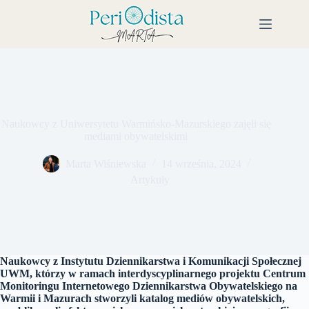
Przejdź
do
treści
Naukowcy z Uniwersytetu Warmińsko-Mazurskiego zajęli się
mediami obywatelskimi
Marta Wiśniewska
14 września, 2024
Artykuły
Naukowcy z Instytutu Dziennikarstwa i Komunikacji Społecznej
UWM, którzy w ramach interdyscyplinarnego projektu Centrum
Monitoringu Internetowego Dziennikarstwa Obywatelskiego na
Warmii i Mazurach stworzyli katalog mediów obywatelskich,