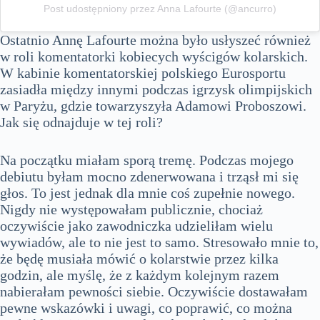
Post udostępniony przez Anna Lafourte (@ancurro)
Ostatnio Annę Lafourte można było usłyszeć również
w roli komentatorki kobiecych wyścigów kolarskich.
W kabinie komentatorskiej polskiego Eurosportu
zasiadła między innymi podczas igrzysk olimpijskich
w Paryżu, gdzie towarzyszyła Adamowi Proboszowi.
Jak się odnajduje w tej roli?
Na początku miałam sporą tremę. Podczas mojego
debiutu byłam mocno zdenerwowana i trząsł mi się
głos. To jest jednak dla mnie coś zupełnie nowego.
Nigdy nie występowałam publicznie, chociaż
oczywiście jako zawodniczka udzieliłam wielu
wywiadów, ale to nie jest to samo. Stresowało mnie to,
że będę musiała mówić o kolarstwie przez kilka
godzin, ale myślę, że z każdym kolejnym razem
nabierałam pewności siebie. Oczywiście dostawałam
pewne wskazówki i uwagi, co poprawić, co można