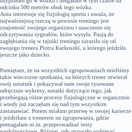
usypiałam go w wózku i biegałam w tym czasie na
odcinku 500 metrów obok tego wózka.
Ania interesuje się fizjologią sportu i uważa, że
najważniejszą rzeczą w procesie treningu jest
znajomość swojego organizmu i nauczenie się
odczytywania sygnałów, które wysyła. Pasją do
zagłębiania się w tajniki treningu zaraziła się od
swojego trenera Piotra Karkoszki, u którego jeździła
jeszcze jako dziecko.
Pamiętam, że na wszystkich zgrupowaniach mieliśmy
takie wieczorne spotkania, na których trener otwierał
swój notatnik i pokazywał nam swoje rysowane
odręcznie wykresy, notatki dotyczące tego, jak
przebiegają różne procesy fizjologiczne w organizmie
i wtedy już zaczęłam się nad tym wszystkim
zastanawiać. Potem miałam przerwę w swojej karierze
i jeździłam z trenerem na zgrupowania, gdzie
pomagałam m.in. przeprowadzać testy
wydolnościowe. Później, gdy przyszło wybierać