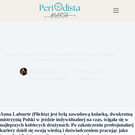
Przejdź
do
treści
Anna Lafourte: Po zakończeniu kariery działam na kilku
frontach [wywiad + video]
Marta Wiśniewska
26 sierpnia, 2024
Kolarstwo
,
Wywiady
2 komentarze
Anna Lafourte (Plichta) jest byłą zawodową kolarką, dwukrotną
mistrzynią Polski w jeździe indywidualnej na czas, ścigała się w
najlepszych kobiecych drużynach. Po zakończeniu profesjonalnej
kariery dzieli się swoją wiedzą i doświadczeniem pracując jako