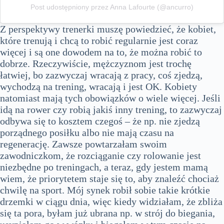
Post udostępniony przez Anna Lafourte (@ancurro)
Z perspektywy trenerki muszę powiedzieć, że kobiet,
które trenują i chcą to robić regularnie jest coraz
więcej i są one dowodem na to, że można robić to
dobrze. Rzeczywiście, mężczyznom jest trochę
łatwiej, bo zazwyczaj wracają z pracy, coś zjedzą,
wychodzą na trening, wracają i jest OK. Kobiety
natomiast mają tych obowiązków o wiele więcej. Jeśli
idą na rower czy robią jakiś inny trening, to zazwyczaj
odbywa się to kosztem czegoś – że np. nie zjedzą
porządnego posiłku albo nie mają czasu na
regenerację. Zawsze powtarzałam swoim
zawodniczkom, że rozciąganie czy rolowanie jest
niezbędne po treningach, a teraz, gdy jestem mamą
wiem, że priorytetem staje się to, aby znaleźć chociaż
chwilę na sport. Mój synek robił sobie takie krótkie
drzemki w ciągu dnia, więc kiedy widziałam, że zbliża
się ta pora, byłam już ubrana np. w strój do biegania,