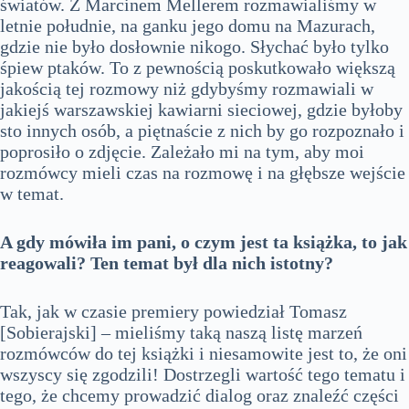
światów. Z Marcinem Mellerem rozmawialiśmy w
letnie południe, na ganku jego domu na Mazurach,
gdzie nie było dosłownie nikogo. Słychać było tylko
śpiew ptaków. To z pewnością poskutkowało większą
jakością tej rozmowy niż gdybyśmy rozmawiali w
jakiejś warszawskiej kawiarni sieciowej, gdzie byłoby
sto innych osób, a piętnaście z nich by go rozpoznało i
poprosiło o zdjęcie. Zależało mi na tym, aby moi
rozmówcy mieli czas na rozmowę i na głębsze wejście
w temat.
A gdy mówiła im pani, o czym jest ta książka, to jak
reagowali? Ten temat był dla nich istotny?
Tak, jak w czasie premiery powiedział Tomasz
[Sobierajski] – mieliśmy taką naszą listę marzeń
rozmówców do tej książki i niesamowite jest to, że oni
wszyscy się zgodzili! Dostrzegli wartość tego tematu i
tego, że chcemy prowadzić dialog oraz znaleźć części