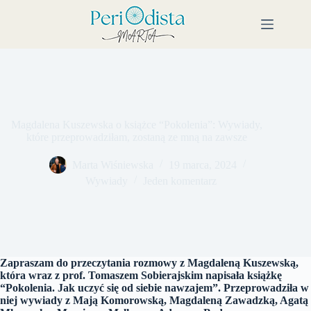
Przejdź
do
treści
Magdalena Kuszewska o książce “Pokolenia”: Wywiady,
które przeprowadziłam, zostaną ze mną na zawsze
Marta Wiśniewska
19 marca, 2024
Wywiady
Jeden komentarz
Zapraszam do przeczytania rozmowy z Magdaleną Kuszewską,
która wraz z prof. Tomaszem Sobierajskim napisała książkę
“Pokolenia. Jak uczyć się od siebie nawzajem”. Przeprowadziła w
niej wywiady z Mają Komorowską, Magdaleną Zawadzką, Agatą